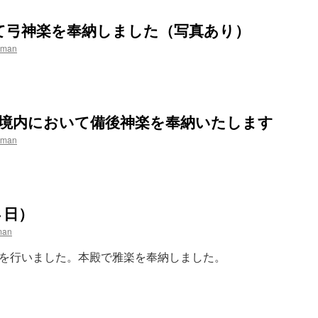
て弓神楽を奉納しました（写真あり）
iman
ら境内において備後神楽を奉納いたします
iman
４日）
man
祭を行いました。本殿で雅楽を奉納しました。