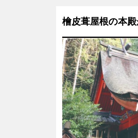
コ
ン
檜皮葺屋根の本殿
テ
ン
ツ
へ
ス
キ
ッ
プ