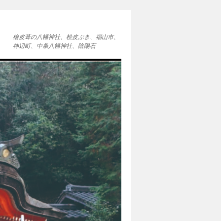
檜皮葺の八幡神社、桧皮ぶき、福山市、
神辺町、中条八幡神社、陰陽石