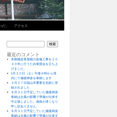
わだ」
アクセス
検索
最近のコメント
本殿檜皮葺屋根の改修工事を２０
３０年に行うため奉賛会を立ち上
げました。
8月３０日（土）午後６時から境
内にて備後神楽を奉納します
３月２７日福山市重要文化財に登
録されました
８月３１日予定していた備後神楽
奉納は台風の影響で準備が出来ず
中止致しました。連絡が遅くなり
申し訳ありません。
８月３１日予定していた備後神楽
奉納は台風の影響で準備が出来ず