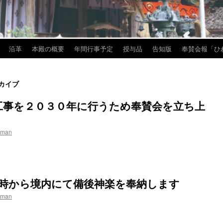
沿革
本殿の概要
年間行事予定
授与品
告知版
奉賛会報「ひ
カイブ
工事を２０３０年に行うため奉賛会を立ち上
iman
６時から境内にて備後神楽を奉納します
iman