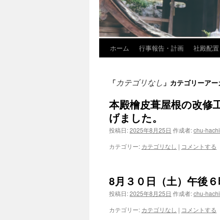
ホーム
行事報告・計画
社殿配置
カテゴリなし
「
」カテゴリーアー
本殿檜皮葺屋根の改修
げました。
投稿日:
2025年8月25日
作成者:
chu-hach
カテゴリー:
カテゴリなし
|
コメントする
8月３０日（土）午後
投稿日:
2025年8月25日
作成者:
chu-hach
カテゴリー:
カテゴリなし
|
コメントする