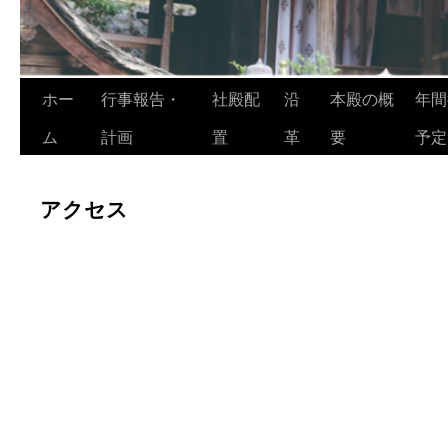
ホー
行事報告・
社殿配
沿
本殿の概
年間
ム
計画
置
革
要
予定
アクセス