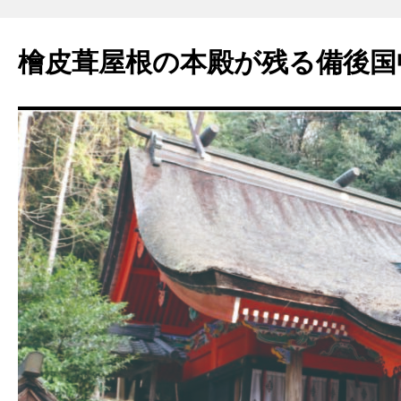
コ
ン
檜皮葺屋根の本殿が残る備後国
テ
ン
ツ
へ
ス
キ
ッ
プ