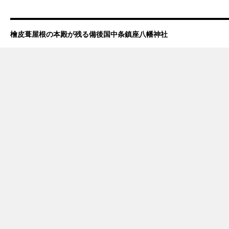
檜皮葺屋根の本殿が残る備後国中条鎮座八幡神社